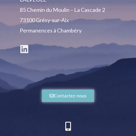
85 Chemin du Moulin – La Cascade 2
73100 Grésy-sur-Aix
Permanences
à Chambéry
Contactez-nous